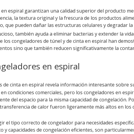
en espiral garantizan una calidad superior del producto medi
ncia, la textura original y la frescura de los productos ali
lo, que pueden dañar las estructuras celulares y degradar la 
ioso, también ayuda a eliminar bacterias y extender la vida 
 los congeladores de túnel y de cinta en espiral han demost
mentos sino que también reducen significativamente la cont
ngeladores en espiral
 de cinta en espiral revela información interesante sobre su
en condiciones comerciales, pero los congeladores en espi
ciente del espacio para la misma capacidad de congelación. P
 transferencia de calor fueron ligeramente más altos en los 
gir el tipo correcto de congelador para necesidades específi
to y capacidades de congelación eficientes, son particular