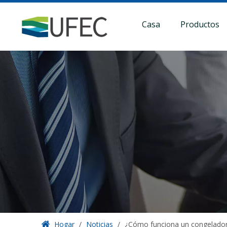
Casa
Productos
Hogar
/
Noticias
/
¿Cómo funciona un congelador 