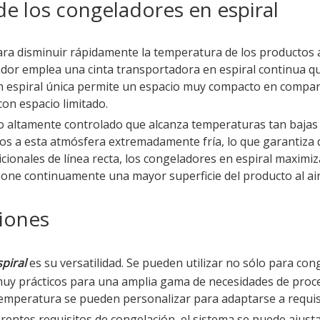
 de los congeladores en espiral
ra disminuir rápidamente la temperatura de los productos a
ador emplea una cinta transportadora en espiral continua 
en espiral única permite un espacio muy compacto en compa
 con espacio limitado.
o altamente controlado que alcanza temperaturas tan bajas
tos a esta atmósfera extremadamente fría, lo que garantiza 
cionales de línea recta, los congeladores en espiral maximiz
xpone continuamente una mayor superficie del producto al ai
ciones
piral
es su versatilidad. Se pueden utilizar no sólo para con
 muy prácticos para una amplia gama de necesidades de proc
temperatura se pueden personalizar para adaptarse a requisi
erentes requisitos de congelación, el sistema se puede ajust