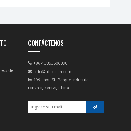
CTO
CONTÁCTENOS
+86-13853506390

gets de
info@ufectech.com

199 Jinbu St. Parque Industrial

Qinshui, Yantai, China
s