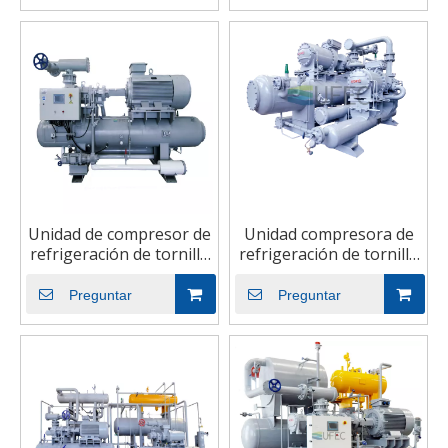
abierto
Unidad de compresor de
Unidad compresora de
refrigeración de tornillo
refrigeración de tornillo
de una etapa de tipo
de doble etapa
abierto
deslizante de tipo
Preguntar
Preguntar
abierto