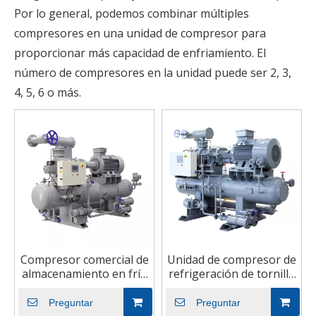
Por lo general, podemos combinar múltiples
compresores en una unidad de compresor para
proporcionar más capacidad de enfriamiento. El
número de compresores en la unidad puede ser 2, 3,
4, 5, 6 o más.
Compresor comercial de
Unidad de compresor de
almacenamiento en frío
refrigeración de tornillo
para mariscos y carne,
de doble etapa
alta eficiencia
compuesto de tipo
Preguntar
Preguntar