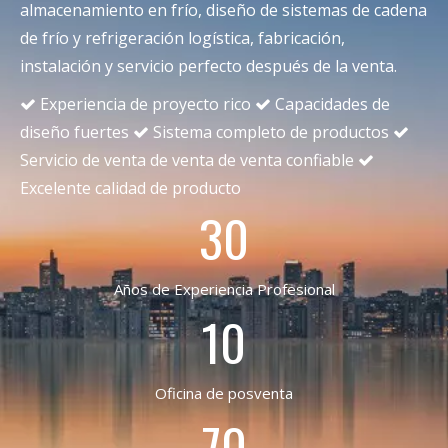
almacenamiento en frío, diseño de sistemas de cadena
de frío y refrigeración logística, fabricación,
instalación y servicio perfecto después de la venta.
Experiencia de proyecto rico
Capacidades de


diseño fuertes
Sistema completo de productos


Servicio de venta de venta de venta confiable

Excelente calidad de producto
30
Años de Experiencia Profesional
10
Oficina de posventa
70