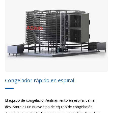
Almacenamiento en frío
Compresor de tornillo de amoníaco
Congelador de placa de contacto
Congelador rápido fluidizado
Máquina de hielo
Horno de vapor espiral
Congelador rápido en espiral
Congelador rápido de túnel
El equipo de congelación/enfriamiento en espiral de riel
deslizante es un nuevo tipo de equipo de congelación