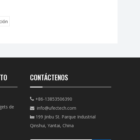
ción
CTO
CONTÁCTENOS
+86-13853506390

gets de
info@ufectech.com

199 Jinbu St. Parque Industrial

Qinshui, Yantai, China