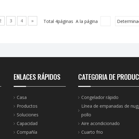
2
3
4
»
Total 4páginas A la página
Determina
ENLACES RÁPIDOS
CATEGORIA DE PRODU
Casa
Congelador rápido
Productos
Línea de empanadas de nug
Soluciones
pollo
Capacidad
Aire acondicionado
Compañía
Cuarto frio