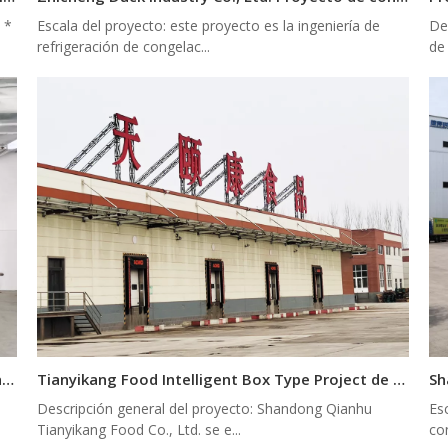
 *
Escala del proyecto: este proyecto es la ingeniería de
De
refrigeración de congelac...
de
Proyecto de almacenamiento de congelación y almacenamiento en frío de Desheng Food
Tianyikang Food Intelligent Box Type Project de túnel de congelación rápida
Descripción general del proyecto: Shandong Qianhu
Es
Tianyikang Food Co., Ltd. se e...
co