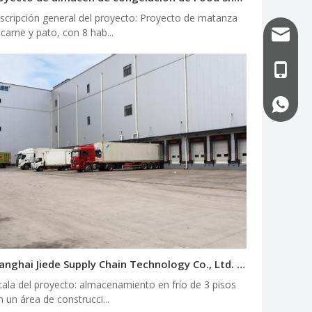
scripción general del proyecto: Proyecto de matanza
 carne y pato, con 8 hab...
info@uf
+86-13
+86-13
Shanghai Jiede Supply Chain Technology Co., Ltd. Proyecto de almacenamiento en frío a gran escala
cala del proyecto: almacenamiento en frío de 3 pisos
n un área de construcci...