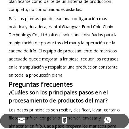
planificarse como parte de un sistema de producción
completo, no como unidades aisladas.
Para las plantas que desean una configuración más
práctica y duradera, Yantai Guangwei Food Cold Chain
Technology Co., Ltd. ofrece soluciones diseñadas para la
manipulación de productos del mar y la operación de la
cadena de frío. El equipo de procesamiento de mariscos
adecuado puede mejorar la limpieza, reducir los retrasos
en la manipulación y respaldar una producción constante
en toda la producción diaria.
Preguntas frecuentes
¿Cuáles son los principales pasos en el
procesamiento de productos del mar?
Los pasos principales son recibir, clasificar, lavar, cortar o
filetear, enfriar, congelar o conservar, envasar y
info@ufectech.com
+86-13853506390
+86-13853506390
almacenar en frío. Cada paso prepara los mariscos para