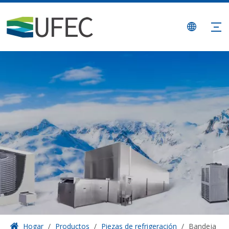
Hogar
/
Productos
/
Piezas de refrigeración
/
Bandeja