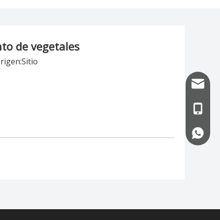
nto de vegetales
rigen:
Sitio
info@uf
+86-13
+86-13