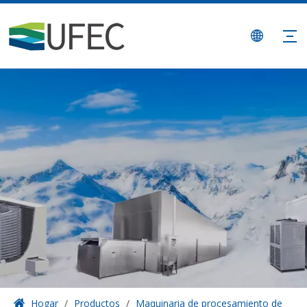
Hogar
/
Productos
/
Maquinaria de procesamiento de