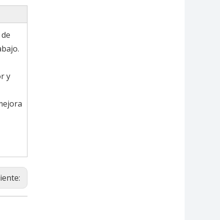
 de
abajo.
r y
mejora
iente: