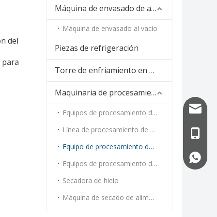
Máquina de envasado de alimentos
Máquina de envasado al vacío
ón del
Piezas de refrigeración
 para
Torre de enfriamiento en espiral
Maquinaria de procesamiento de alimentos
info@uf
Equipos de procesamiento de carne
Línea de procesamiento de vegetales
+86-13
Equipo de procesamiento de mariscos
+86-13
Equipos de procesamiento de cocción al vapor y tostado
Secadora de hielo
Máquina de secado de alimentos