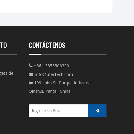
CTO
CONTÁCTENOS
+86-13853506390

gets de
info@ufectech.com

199 Jinbu St. Parque Industrial

Qinshui, Yantai, China
s