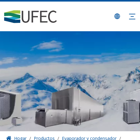
Hogar
/
Productos
/
Evaporador y condensador
/