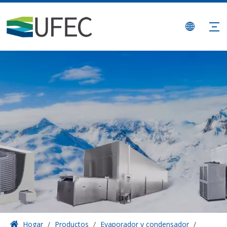
Hogar
/
Productos
/
Evaporador y condensador
/