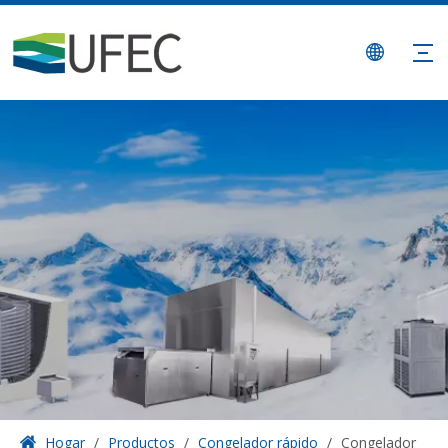
Hogar
/
Productos
/
Congelador rápido
/
Congelador