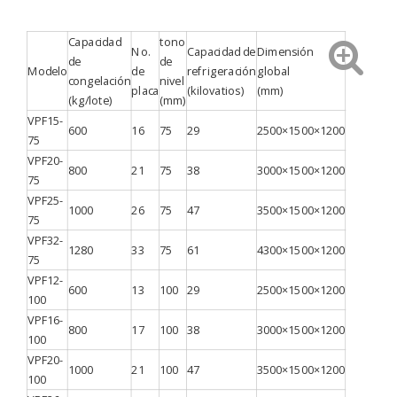
Capacidad
tono
No.
Capacidad de
Dimensión
de
de
Modelo
de
refrigeración
global
congelación
nivel
placa
(kilovatios)
(mm)
(kg/lote)
(mm)
VPF15-
600
16
75
29
2500×1500×1200
75
VPF20-
800
21
75
38
3000×1500×1200
75
VPF25-
1000
26
75
47
3500×1500×1200
75
VPF32-
1280
33
75
61
4300×1500×1200
75
VPF12-
600
13
100
29
2500×1500×1200
100
VPF16-
800
17
100
38
3000×1500×1200
100
VPF20-
1000
21
100
47
3500×1500×1200
100