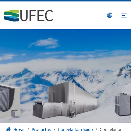
Hogar
/
Productos
/
Congelador rápido
/
Congelador