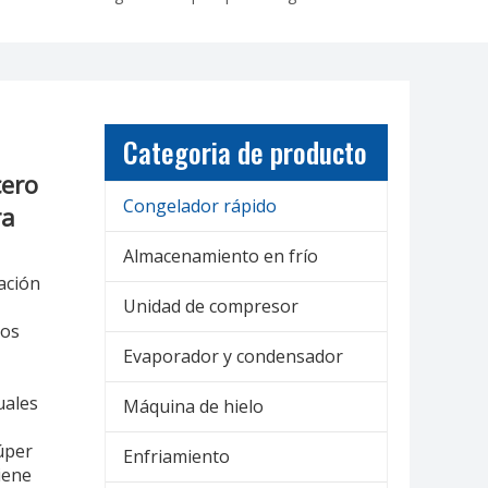
Categoria de producto
cero
Congelador rápido
ra
Almacenamiento en frío
ación
Unidad de compresor
tos
Evaporador y condensador
uales
Máquina de hielo
úper
Enfriamiento
tiene