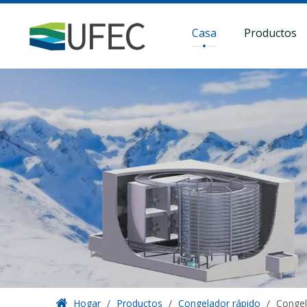
Casa
Productos
Hogar
/
Productos
/
Congelador rápido
/
Congel