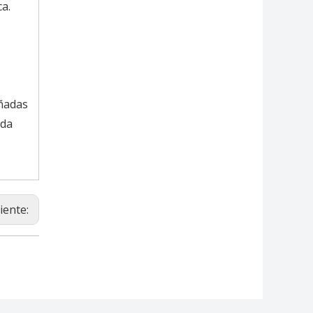
ca.
eñadas
ida
iente: