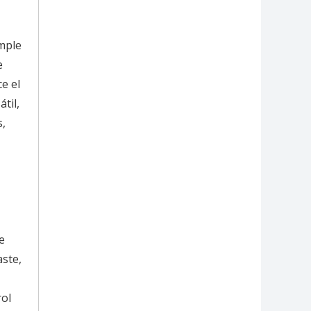
imple
e
e el
til,
s,
e
aste,
rol