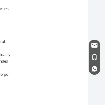
arnes,
ral:
info@uf
idad y
+86-13
andes
+86-13
do por