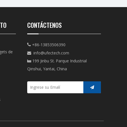
CTO
CONTÁCTENOS
+86-13853506390

gets de
info@ufectech.com

199 Jinbu St. Parque Industrial

Qinshui, Yantai, China
s