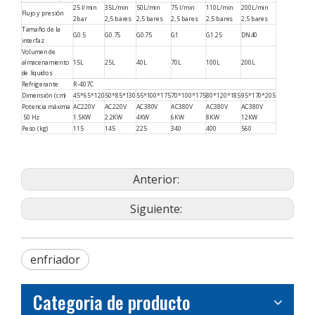
25 l/min
35L/min
50L/min
75 l/min
110L/min
200L/min
Flujo y presión
2bar
2,5 bares
2,5 bares
2,5 bares
2,5 bares
2,5 bares
Tamaño de la
G0.5
G0.75
G0.75
G1
G1.25
DN40
interfaz
Volumen de
almacenamiento
15L
25L
40L
70L
100L
200L
de líquidos
Refrigerante
R-407C
Dimensión (cm)
45*65*120
50*85*130
55*100*175
70*100*175
80*120*185
95*170*205
Potencia máxima
AC220V
AC220V
AC380V
AC380V
AC380V
AC380V
50 Hz
1.5KW
2.2KW
4KW
6KW
8KW
12KW
Peso (kg)
115
145
225
340
400
560
Anterior:
Siguiente:
enfriador
Categoria de producto