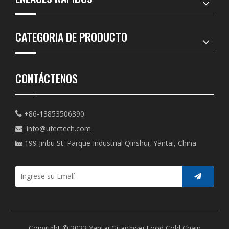
CATEGORIA DE PRODUCTO
CONTÁCTENOS
+86-13853506390

info@ufectech.com

199 Jinbu St. Parque Industrial Qinshui, Yantai, China

Copyright © 2022 Yantai Guangwei Food Cold Chain