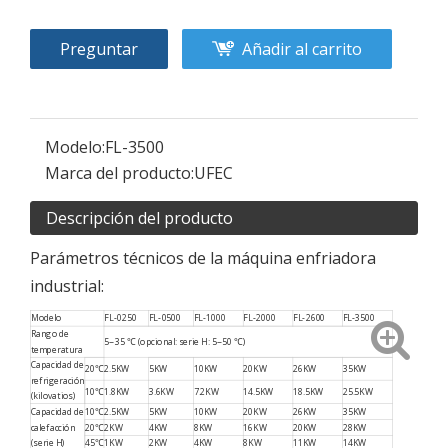
Preguntar
Añadir al carrito
Modelo:
FL-3500
Marca del producto:
UFEC
Descripción del producto
Parámetros técnicos de la máquina enfriadora
industrial:
Modelo
FL-0250
FL-0500
FL-1000
FL-2000
FL-2600
FL-3500
Rango de
5~35 ℃ (opcional: serie H: 5~50 ℃)
temperatura
Capacidad de
20℃
2.5KW
5KW
10KW
20KW
26KW
35KW
refrigeración
10℃
1.8KW
3.6KW
7.2KW
14.5KW
18.5KW
25.5KW
(kilovatios)
10℃
2.5KW
5KW
10KW
20KW
26KW
35KW
Capacidad de
calefacción
20℃
2KW
4KW
8KW
16KW
20KW
28KW
(serie H)
45℃
1KW
2KW
4KW
8KW
11KW
14KW