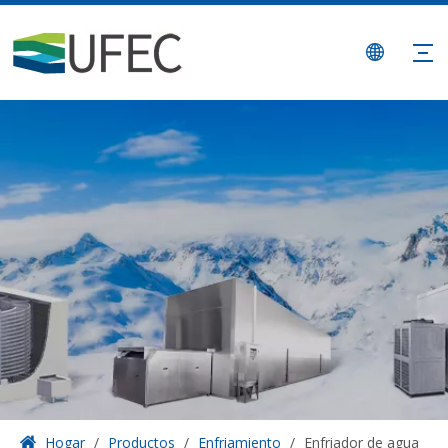
Hogar
/
Productos
/
Enfriamiento
/
Enfriador de agua