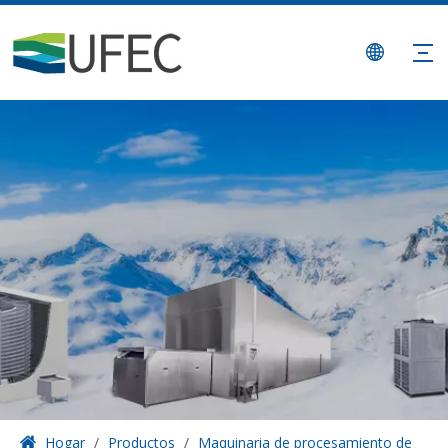
Hogar
/
Productos
/
Maquinaria de procesamiento de