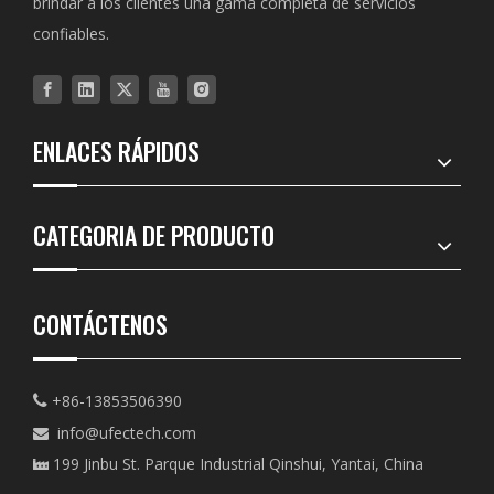
brindar a los clientes una gama completa de servicios
confiables.
ENLACES RÁPIDOS
CATEGORIA DE PRODUCTO
CONTÁCTENOS
+86-13853506390

info@ufectech.com

199 Jinbu St. Parque Industrial Qinshui, Yantai, China
