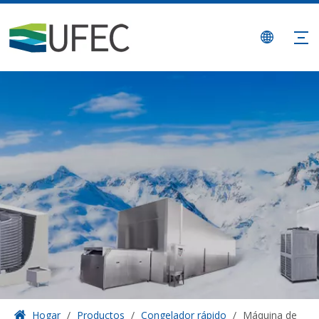
Hogar
/
Productos
/
Congelador rápido
/
Máquina de