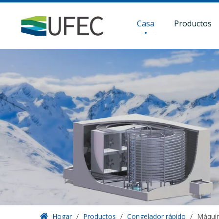
Casa
Productos
Hogar
/
Productos
/
Congelador rápido
/
Máquin