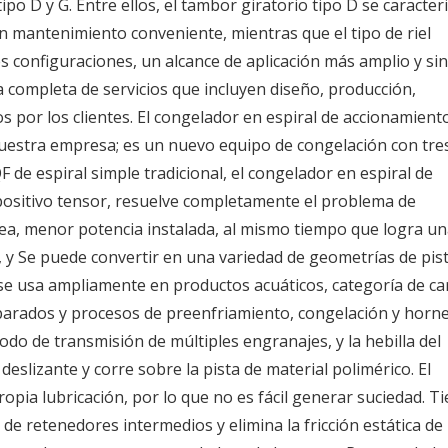
po D y G. Entre ellos, el tambor giratorio tipo D se caracter
n mantenimiento conveniente, mientras que el tipo de riel
es configuraciones, un alcance de aplicación más amplio y sin
completa de servicios que incluyen diseño, producción,
os por los clientes. El congelador en espiral de accionamient
nuestra empresa; es un nuevo equipo de congelación con tre
 de espiral simple tradicional, el congelador en espiral de
spositivo tensor, resuelve completamente el problema de
rrea, menor potencia instalada, al mismo tiempo que logra u
e, y Se puede convertir en una variedad de geometrías de pis
o se usa ampliamente en productos acuáticos, categoría de ca
eparados y procesos de preenfriamiento, congelación y horn
o de transmisión de múltiples engranajes, y la hebilla del
a deslizante y corre sobre la pista de material polimérico. El
ropia lubricación, por lo que no es fácil generar suciedad. T
 de retenedores intermedios y elimina la fricción estática de 