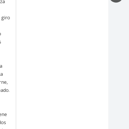
iza
 giro
o
s
na
ta
rne,
eado.
iene
los