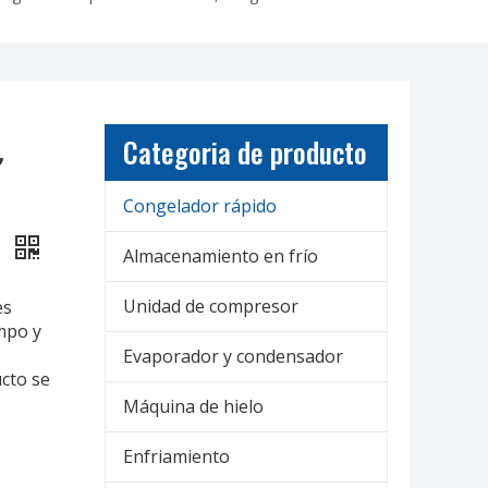
Categoria de producto
,
Congelador rápido
s
Almacenamiento en frío
Unidad de compresor
es
mpo y
Evaporador y condensador
cto se
o
Máquina de hielo
Enfriamiento