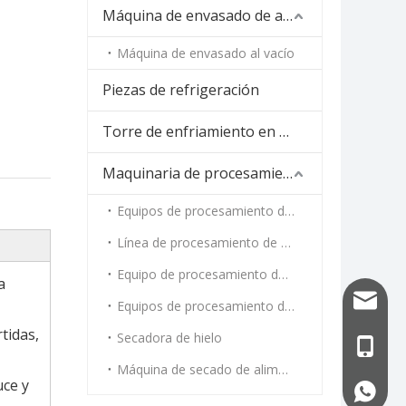
Máquina de envasado de alimentos
Máquina de envasado al vacío
Piezas de refrigeración
Torre de enfriamiento en espiral
Maquinaria de procesamiento de alimentos
Equipos de procesamiento de carne
Línea de procesamiento de vegetales
Equipo de procesamiento de mariscos
a
info@uf
Equipos de procesamiento de cocción al vapor y tostado
tidas,
Secadora de hielo
+86-13
Máquina de secado de alimentos
uce y
+86-13