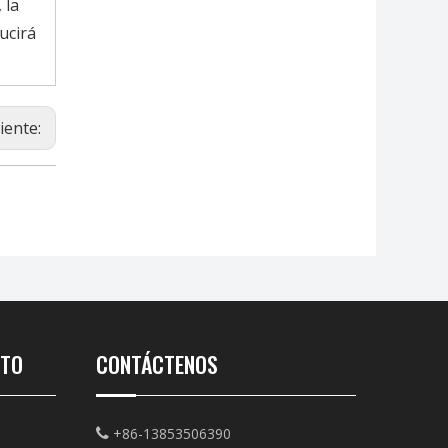
 la
ucirá
iente:
CTO
CONTÁCTENOS
+86-13853506390
