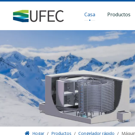
Casa
Productos
Hogar
/
Productos
/
Congelador rápido
/
Máquin