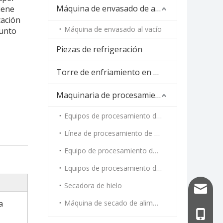
Máquina de envasado de alimentos
tiene
cación
Máquina de envasado al vacío
junto
Piezas de refrigeración
Torre de enfriamiento en espiral
Maquinaria de procesamiento de alimentos
Equipos de procesamiento de carne
Línea de procesamiento de vegetales
Equipo de procesamiento de mariscos
Equipos de procesamiento de cocción al vapor y tostado
Secadora de hielo
info@uf
a
Máquina de secado de alimentos
+86-13