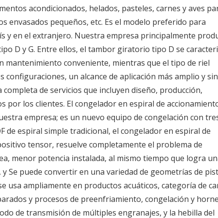
mentos acondicionados, helados, pasteles, carnes y aves par
os envasados ​​pequeños, etc. Es el modelo preferido para
s y en el extranjero. Nuestra empresa principalmente prod
po D y G. Entre ellos, el tambor giratorio tipo D se caracter
n mantenimiento conveniente, mientras que el tipo de riel
es configuraciones, un alcance de aplicación más amplio y sin
completa de servicios que incluyen diseño, producción,
os por los clientes. El congelador en espiral de accionamient
nuestra empresa; es un nuevo equipo de congelación con tre
 de espiral simple tradicional, el congelador en espiral de
spositivo tensor, resuelve completamente el problema de
rrea, menor potencia instalada, al mismo tiempo que logra u
e, y Se puede convertir en una variedad de geometrías de pis
o se usa ampliamente en productos acuáticos, categoría de ca
eparados y procesos de preenfriamiento, congelación y horn
o de transmisión de múltiples engranajes, y la hebilla del