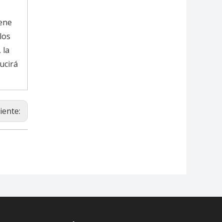
iene
los
 la
ucirá
iente: