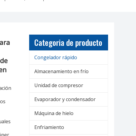
Categoria de producto
para
Congelador rápido
 de
 en
Almacenamiento en frío
Unidad de compresor
ación
Evaporador y condensador
tos
Máquina de hielo
uales
Enfriamiento
úper