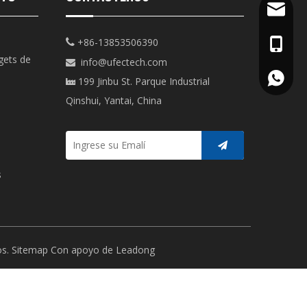
info@uf
+86-13853506390

+86-13
gets de
info@ufectech.com

+86-13
199 Jinbu St. Parque Industrial

Qinshui, Yantai, China
s
os.
Sitemap
Con apoyo de
Leadong