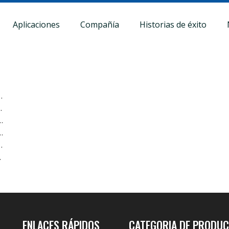
Aplicaciones
Compañía
Historias de éxito
de doble cámara de castaño
ereales/nueces/granos de café
ío de bolsas automáticas grandes
ina envasadora termoformadora de carne ahumada
peso en línea para la industria pesquera
la cámara
ENLACES RÁPIDOS
CATEGORIA DE PRODU