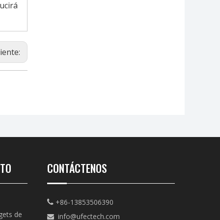
ucirá
iente:
CTO
CONTÁCTENOS
+86-13853506390

gets de
info@ufectech.com
