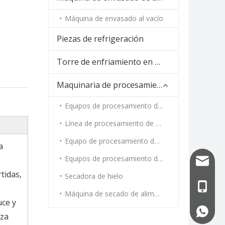
Máquina de envasado al vacío
Piezas de refrigeración
Torre de enfriamiento en espiral
Maquinaria de procesamiento de alimentos
Equipos de procesamiento de carne
Línea de procesamiento de vegetales
Equipo de procesamiento de mariscos
a
Equipos de procesamiento de cocción al vapor y tostado
info@uf
tidas,
Secadora de hielo
+86-13
Máquina de secado de alimentos
uce y
+86-13
iza