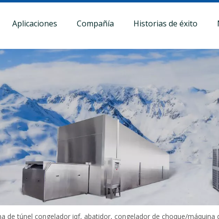
Aplicaciones
Compañía
Historias de éxito
a de túnel congelador iqf, abatidor, congelador de choque/máquina 