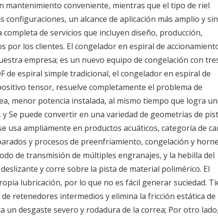
n mantenimiento conveniente, mientras que el tipo de riel
es configuraciones, un alcance de aplicación más amplio y sin
completa de servicios que incluyen diseño, producción,
os por los clientes. El congelador en espiral de accionamient
nuestra empresa; es un nuevo equipo de congelación con tre
 de espiral simple tradicional, el congelador en espiral de
spositivo tensor, resuelve completamente el problema de
rrea, menor potencia instalada, al mismo tiempo que logra u
e, y Se puede convertir en una variedad de geometrías de pis
o se usa ampliamente en productos acuáticos, categoría de ca
eparados y procesos de preenfriamiento, congelación y horn
o de transmisión de múltiples engranajes, y la hebilla del
a deslizante y corre sobre la pista de material polimérico. El
ropia lubricación, por lo que no es fácil generar suciedad. T
 de retenedores intermedios y elimina la fricción estática de 
 un desgaste severo y rodadura de la correa; Por otro lado,