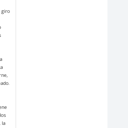
 giro
o
s
na
ta
rne,
eado.
iene
los
 la