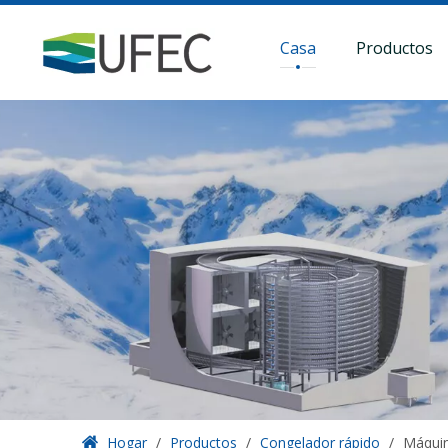
Casa
Productos
Hogar
/
Productos
/
Congelador rápido
/
Máquin