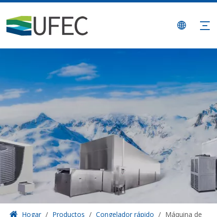
Hogar
/
Productos
/
Congelador rápido
/
Máquina de