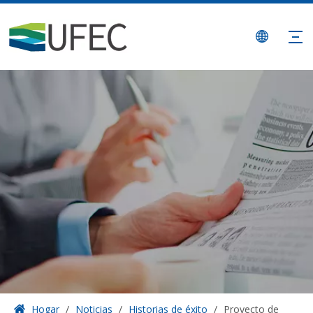
Hogar
/
Noticias
/
Historias de éxito
/
Proyecto de