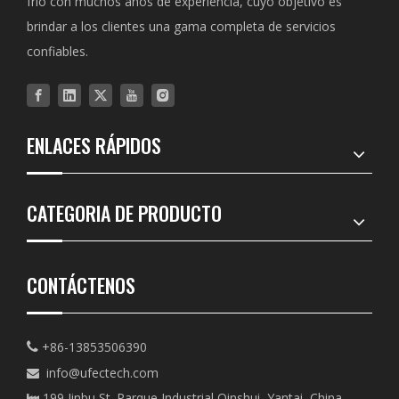
frío con muchos años de experiencia, cuyo objetivo es
brindar a los clientes una gama completa de servicios
confiables.
ENLACES RÁPIDOS
CATEGORIA DE PRODUCTO
CONTÁCTENOS
+86-13853506390

info@ufectech.com

199 Jinbu St. Parque Industrial Qinshui, Yantai, China
