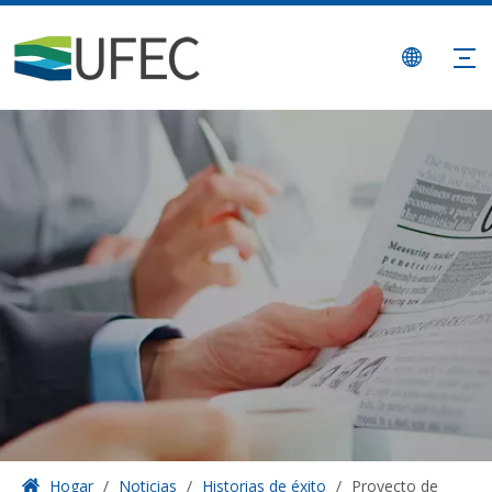
Hogar
/
Noticias
/
Historias de éxito
/
Proyecto de