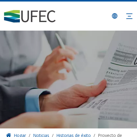
Hogar
/
Noticias
/
Historias de éxito
/
Proyecto de