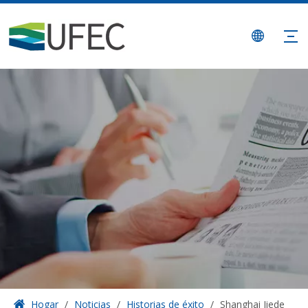
Hogar
/
Noticias
/
Historias de éxito
/
Shanghai Jiede