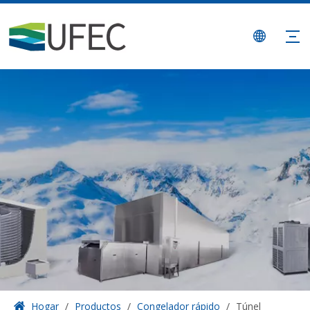
Hogar
/
Productos
/
Congelador rápido
/
Túnel