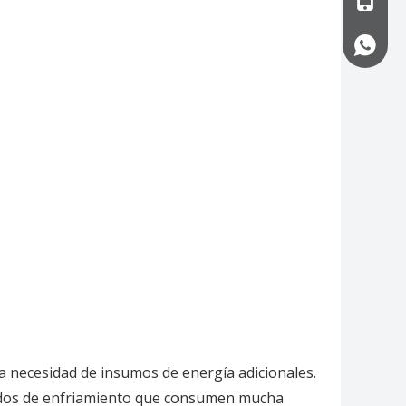
+86-13
la necesidad de insumos de energía adicionales.
étodos de enfriamiento que consumen mucha