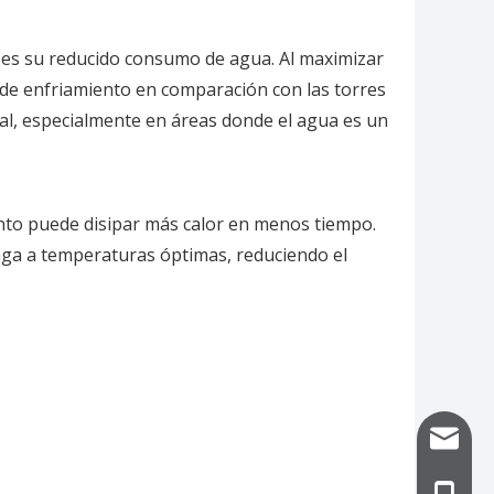
al es su reducido consumo de agua. Al maximizar
o de enfriamiento en comparación con las torres
al, especialmente en áreas donde el agua es un
iento puede disipar más calor en menos tiempo.
enga a temperaturas óptimas, reduciendo el
info@uf
+86-13