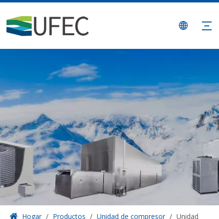
Hogar
/
Productos
/
Unidad de compresor
/
Unidad