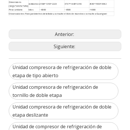
Dimensions
milímetros
3168*1310*2223
3737*1440*2316
4949*1900*2982
(largo*ancho*alto)
Peso unitario
kilos
~4000
~4500
~9000
Observaciones: Para parámetros detallados, consulte el libro de muestra o consulte a Guangwei
Anterior:
Siguiente:
Unidad compresora de refrigeración de doble
etapa de tipo abierto
Unidad compresora de refrigeración de
tornillo de doble etapa
Unidad compresora de refrigeración de doble
etapa deslizante
Unidad de compresor de refrigeración de