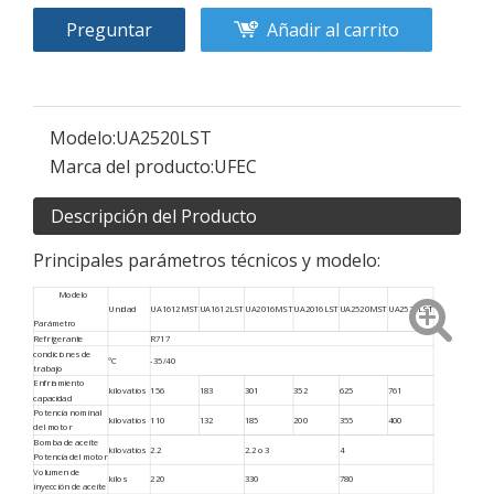
Preguntar
Añadir al carrito
Modelo:
UA2520LST
Marca del producto:
UFEC
Descripción del Producto
Principales parámetros técnicos y modelo:
Modelo
Unidad
UA1612MST
UA1612LST
UA2016MST
UA2016LST
UA2520MST
UA2520LST
Parámetro
Refrigerante
R717
condiciones de
℃
-35/40
trabajo
Enfriamiento
kilovatios
156
183
301
352
625
761
capacidad
Potencia nominal
kilovatios
110
132
185
200
355
400
del motor
Bomba de aceite
kilovatios
2.2
2.2 o 3
4
Potencia del motor
Volumen de
kilos
220
330
780
inyección de aceite