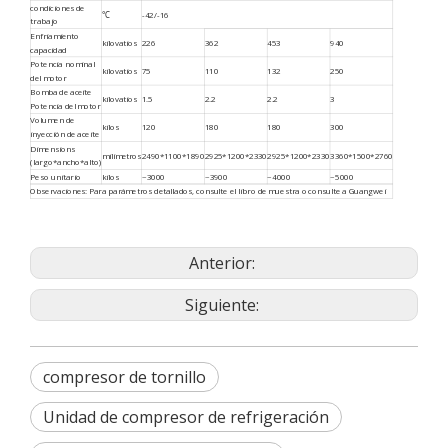
condiciones de
℃
-42/-16
trabajo
Enfriamiento
kilovatios
226
362
453
940
capacidad
Potencia nominal
kilovatios
75
110
132
250
del motor
Bomba de aceite
kilovatios
1.5
2.2
2.2
3
Potencia del motor
Volumen de
kilos
120
180
180
300
inyección de aceite
Dimensions
milímetros
2490*1100*1890
2925*1200*2330
2925*1200*2330
3360*1500*2760
(largo*ancho*alto)
Peso unitario
kilos
~3000
~3900
~4000
~5000
Observaciones: Para parámetros detallados, consulte el libro de muestra o consulte a Guangwei
Anterior:
Siguiente:
compresor de tornillo
Unidad de compresor de refrigeración