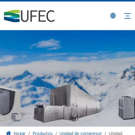
Hogar
/
Productos
/
Unidad de compresor
/
Unidad