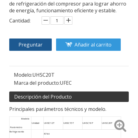
de refrigeración del compresor para lograr ahorro
de energía, funcionamiento eficiente y estable.
Cantidad:
Preguntar
Añadir al carrito
Modelo:
UHSC20T
Marca del producto:
UFEC
Descripción del Producto
Principales parámetros técnicos y modelo.
Modelo
Unidad
UHSC12T
UHSC15T
UHSC16T
UHSC20T
Parámetro
Refrigerante
R744