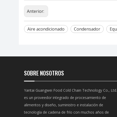
Anterior:
Aire acondicionado
Condensador
Equ
SOBRE NOSOTROS
Yantai Guangwei Food Cold Chain Technology Co., Ltd.
es un proveedor integrado de procesamiento de
alimentos y diseño, suministro e instalación de
tecnología de cadena de frío con muchos años de