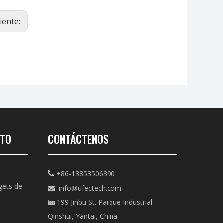
iente:
CTO
CONTÁCTENOS
+86-13853506390

gets de
info@ufectech.com

199 Jinbu St. Parque Industrial

Qinshui, Yantai, China