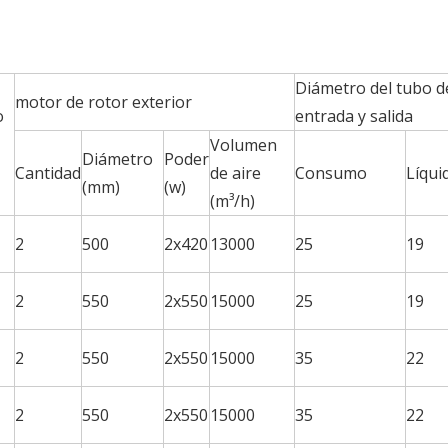
Diámetro del tubo d
motor de rotor exterior
o
entrada y salida
Volumen
Diámetro
Poder
Cantidad
de aire
Consumo
Líqui
(mm)
(w)
(m³/h)
2
500
2x420
13000
25
19
2
550
2x550
15000
25
19
2
550
2x550
15000
35
22
2
550
2x550
15000
35
22