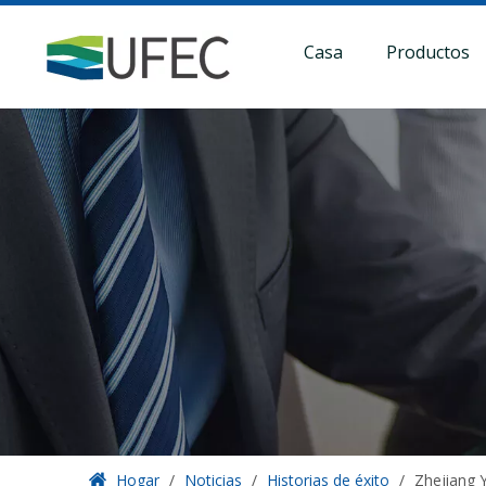
Casa
Productos
Hogar
/
Noticias
/
Historias de éxito
/
Zhejiang 