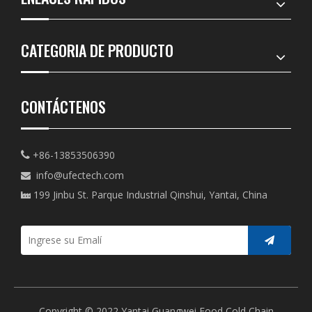
CATEGORIA DE PRODUCTO
CONTÁCTENOS
+86-13853506390

info@ufectech.com

199 Jinbu St. Parque Industrial Qinshui, Yantai, China

Copyright © 2022 Yantai Guangwei Food Cold Chain