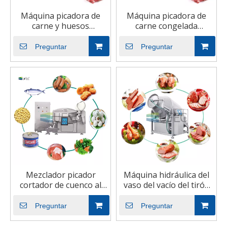
Máquina picadora de
Máquina picadora de
carne y huesos
carne congelada
automática grande
Industrial grande de
Industrial de acero
acero
Preguntar
Preguntar
inoxidable de fácil
inoxidable/máquina
operación
picadora de carne
Mezclador picador
Máquina hidráulica del
cortador de cuenco al
vaso del vacío del tirón
vacío comercial para
de la conversión de
salchichas de carne y
frecuencia
Preguntar
Preguntar
verduras