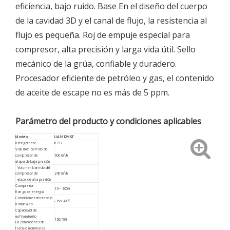
eficiencia, bajo ruido. Base En el diseño del cuerpo
de la cavidad 3D y el canal de flujo, la resistencia al
flujo es pequeña. Roj de empuje especial para
compresor, alta precisión y larga vida útil. Sello
mecánico de la grúa, confiable y duradero.
Procesador eficiente de petróleo y gas, el contenido
de aceite de escape no es más de 5 ppm.
Parámetro del producto y condiciones aplicables
Modelo
UA1612MST
Refrigerante
R717
Volumen barrido del
compresor de
606 m³/h
etapa de baja presión
Volumen barrido del
compresor de
240 m³/h
etapa de alta presión
Compresor
15 ~ 100%
Rango de energía
Condiciones de trabajo
-35/+40 ºC
nominales
Capacidad de
enfriamiento
156/199
En condiciones de
trabajo nominales