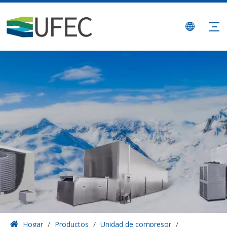
Hogar
/
Productos
/
Unidad de compresor
/