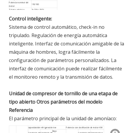
Potencia nominal del
110/160
motor
Sistema eléctrico
3n 50Hz 380V
Velocidad nominal
2970 r/min
Control inteligente:
Potencia del motor del
modelo de bomba de
2.2 kW
aceite
Sistema de control automático, check-in no
Dimensiones (L*W*H)
3168*1310*2223
Peso unitario
~ 4000
tripulado. Regulación de energía automática
Peso de
funcionamiento de la
~ 4600
unidad
inteligente. Interfaz de comunicación amigable de la
máquina de hombres, logra fácilmente la
configuración de parámetros personalizados. La
interfaz de comunicación puede realizar fácilmente
el monitoreo remoto y la transmisión de datos.
Unidad de compresor de tornillo de una etapa de
tipo abierto
Otros parámetros del modelo
Referencia
El parámetro principal de la unidad de amoníaco:
capacidad de refrigeración kw
Potencia con clasificación de motor KW
Baja
Condición de
Condición de
Condición de
Temperatura