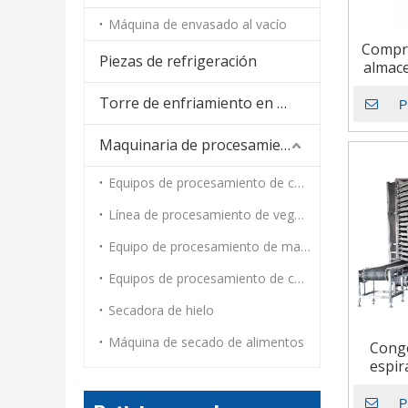
Máquina de envasado al vacío
Compre
Piezas de refrigeración
almace
para mar
Torre de enfriamiento en espiral
P
Maquinaria de procesamiento de alimentos
Equipos de procesamiento de carne
Línea de procesamiento de vegetales
Equipo de procesamiento de mariscos
Equipos de procesamiento de cocción al vapor y tostado
Secadora de hielo
Máquina de secado de alimentos
Conge
espir
pro
marisc
P