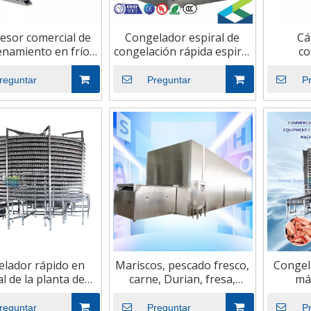
sor comercial de
Congelador espiral de
Cá
namiento en frío
congelación rápida espiral
co
iscos y carne, alta
de pequeña capacidad de
alma
eficiencia
200kg IQF Machine
nuevo 
reguntar
Preguntar
P
pies
lador rápido en
Mariscos, pescado fresco,
Congela
al de la planta de
carne, Durian, fresa,
má
cesamiento de
camarones, túnel,
congelad
os y carne vegetal
congelador rápido
reguntar
Preguntar
P