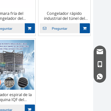
mara fría del
Congelador rápido
ngelador del
industrial del túnel del
cenamiento del
congelador de los
contenedor de 20
mariscos vegetales de la
reguntar
Preguntar
 GWZL-CR5Y001
fábrica de China
info@uf
+86-13
+86-13
dor espiral de la
quina IQF del
or rápido del solo
500kg/H
reguntar