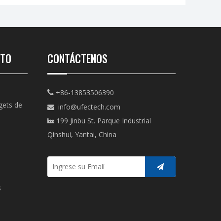
CTO
CONTÁCTENOS
+86-13853506390

gets de
info@ufectech.com

199 Jinbu St. Parque Industrial

Qinshui, Yantai, China
s