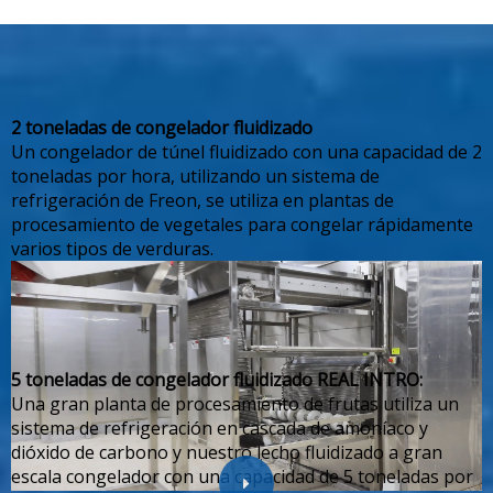
2 toneladas de congelador fluidizado
Un congelador de túnel fluidizado con una capacidad de 2
toneladas por hora, utilizando un sistema de
refrigeración de Freon, se utiliza en plantas de
procesamiento de vegetales para congelar rápidamente
varios tipos de verduras.
5 toneladas de congelador fluidizado REAL INTRO:
Una gran planta de procesamiento de frutas utiliza un
sistema de refrigeración en cascada de amoníaco y
dióxido de carbono y nuestro lecho fluidizado a gran
escala congelador con una capacidad de 5 toneladas por