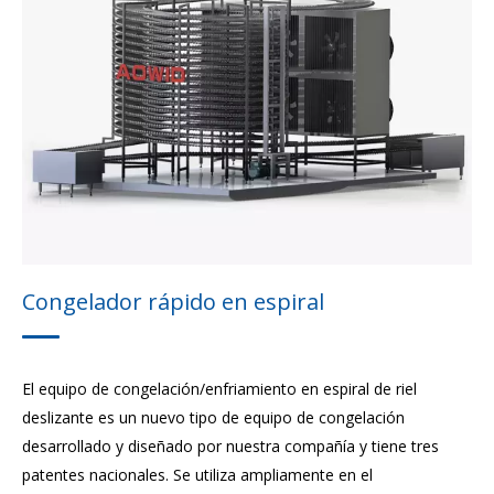
Compresor de tornillo de amoníaco
Congelador de placa de contacto
Congelador rápido fluidizado
Máquina de hielo
Horno de vapor espiral
Congelador rápido en espiral
Congelador rápido de túnel
El equipo de congelación/enfriamiento en espiral de riel
deslizante es un nuevo tipo de equipo de congelación
desarrollado y diseñado por nuestra compañía y tiene tres
patentes nacionales. Se utiliza ampliamente en el