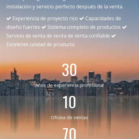
instalación y servicio perfecto después de la venta.
Experiencia de proyecto rico
Capacidades de


diseño fuertes
Sistema completo de productos


Servicio de venta de venta de venta confiable

Excelente calidad de producto
30
Años de experiencia profesional
10
Oficina de ventas
70